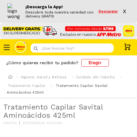
¡Descarga la App!
X
Descargar
Descubre toda nuestra variedad con
delivery GRATIS
¿Que buscas hoy?
Elegir
¿Cómo quieres recibir tu pedido?
Higiene, Salud y Belleza
Cuidado del Cabello
Tratamiento Capilar
Tratamiento Capilar Savital
Aminoácidos 425ml
Tratamiento Capilar Savital
Aminoácidos 425ml
SAVITAL
REFERENCIA
:
1020064