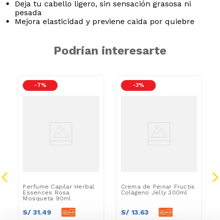
Deja tu cabello ligero, sin sensación grasosa ni
pesada
Mejora elasticidad y previene caida por quiebre
Podrían interesarte
-
7 %
-
3 %
Perfume Capilar Herbal
Crema de Peinar Fructis
Essences Rosa
Colágeno Jelly 300ml
Mosqueta 90ml
S/
31
.
49
S/
13
.
63