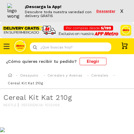
¡Descarga la App!
X
Descargar
Descubre toda nuestra variedad con
delivery GRATIS
¿Que buscas hoy?
Elegir
¿Cómo quieres recibir tu pedido?
Desayuno
Cereales y Avenas
Cereales
Cereal Kit Kat 210g
Cereal Kit Kat 210g
NESTLE
REFERENCIA
:
1022068
AZUCAR/GRAS