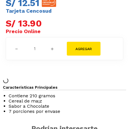
S/
12
.
51
Tarjeta Cencosud
S/
13
.
90
－
＋
Características Principales
Contiene 210 gramos
Cereal de ma¡z
Sabor a Chocolate
7 porciones por envase
Podrían interesarte