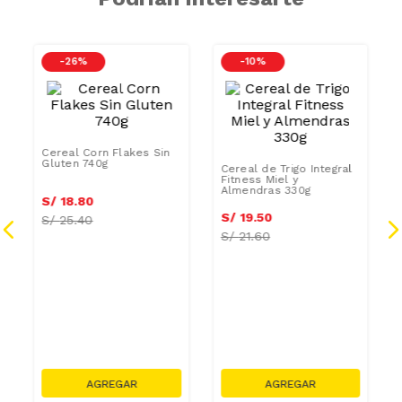
CAR
-
26 %
-
10 %
Cereal Corn Flakes Sin
Cereal de Trigo Integral
Gluten 740g
Fitness Miel y
Almendras 330g
S/
16
.
92
S/
17
.
55
S/
18
.
80
S/
19
.
50
S/
25.40
S/
21.60