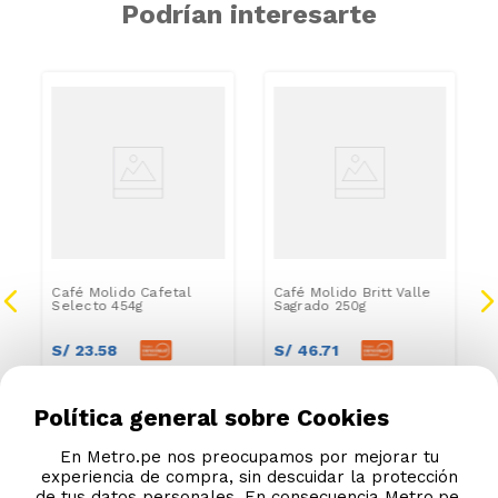
Podrían interesarte
Café Molido Cafetal
Café Molido Britt Valle
Selecto 454g
Sagrado 250g
S/
23
.
58
S/
46
.
71
S/
26
.
20
S/
51
.
90
Política general sobre Cookies
En Metro.pe nos preocupamos por mejorar tu
experiencia de compra, sin descuidar la protección
de tus datos personales. En consecuencia Metro.pe,