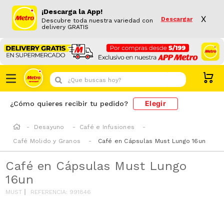
¡Descarga la App!
X
Descargar
Descubre toda nuestra variedad con
delivery GRATIS
¿Que buscas hoy?
Elegir
¿Cómo quieres recibir tu pedido?
Desayuno
Café e Infusiones
Café Molido y Granos
Café en Cápsulas Must Lungo 16un
Café en Cápsulas Must Lungo
16un
MUST
REFERENCIA
:
991846