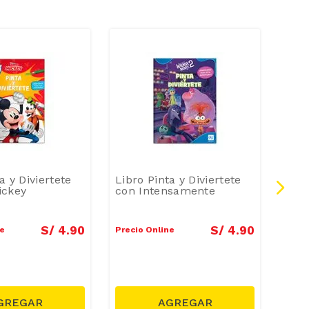
a y Diviertete
Libro Pinta y Diviertete
Nov
ickey
con Intensamente
S/
4
.
90
S/
4
.
90
ne
Precio Online
Preci