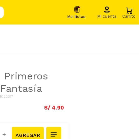
s Primeros
Fantasía
1022217
S/
4
.
90
＋