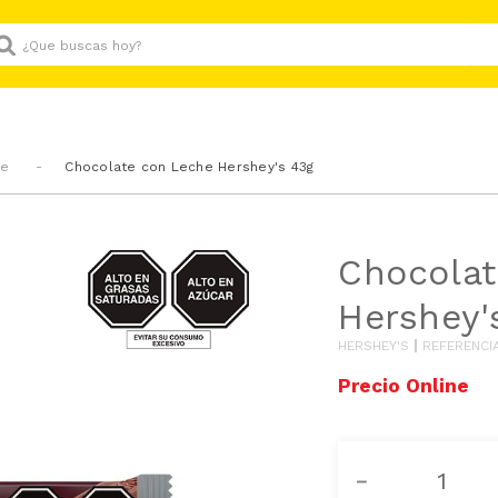
Que buscas hoy?
he
Chocolate con Leche Hershey's 43g
AZUCAR/GRASAS-
Chocolat
SAT
Hershey'
HERSHEY'S
REFERENCI
－