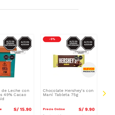
AZUCAR/GRASAS-
AZUCAR/GRASAS-
-
9 %
SAT
SAT
 de Leche con
Chocolate Hershey's con
Wafe
s 49% Cacao
Maní Tableta 75g
Cho
nid
25g
S/
15
.
90
S/
9
.
90
ne
Precio Online
Preci