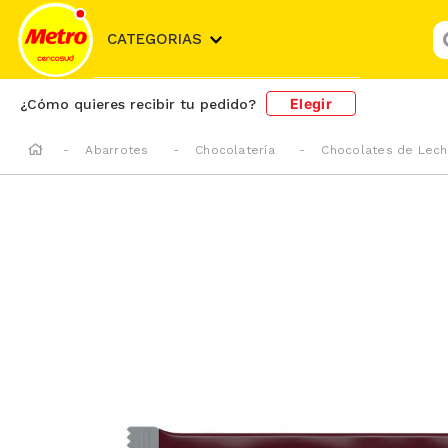
¿
CATEGORIAS
Elegir
¿Cómo quieres recibir tu pedido?
Abarrotes
Chocolatería
Chocolates de Lec