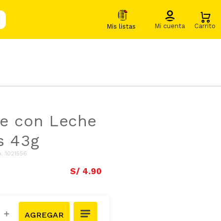
e con Leche
s 43g
A
:
1021556
S/
4
.
90
＋