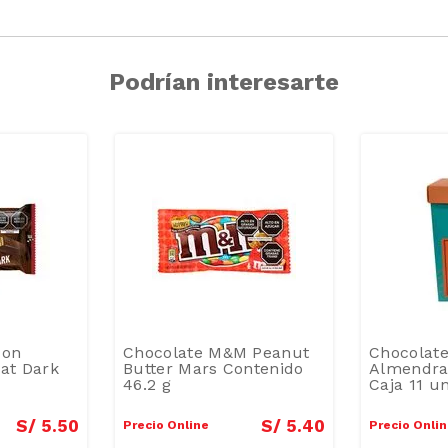
Podrían interesarte
con
Chocolate M&M Peanut
Chocolate
Kat Dark
Butter Mars Contenido
Almendra
46.2 g
Caja 11 u
S/
5
.
50
S/
5
.
40
Precio Online
Precio Onli