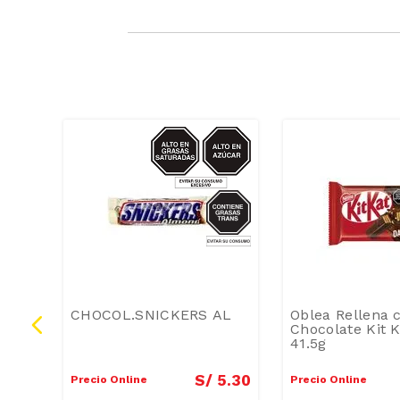
GRASAS-
AZUCAR/GRASAS-
SAT/GRASAS-
TRANS
La
CHOCOL.SNICKERS AL
Oblea Rellena 
Chocolate Kit 
41.5g
5
.
80
S/
5
.
30
Precio Online
Precio Online