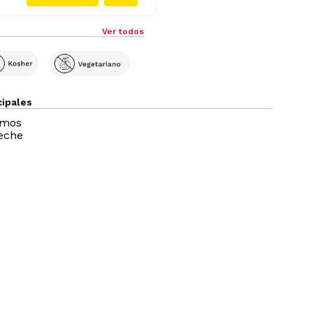
Ver todos
cipales
amos
eche