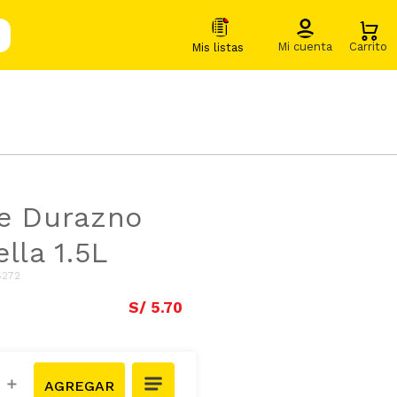
e Durazno
lla 1.5L
8272
S/
5
.
70
＋