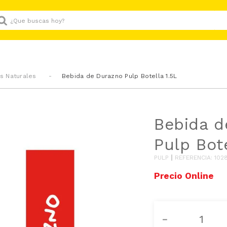
Que buscas hoy?
s Naturales
Bebida de Durazno Pulp Botella 1.5L
Bebida d
Pulp Bote
PULP
REFERENCIA
:
102
－