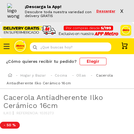
¡Descarga la App!
X
Descargar
Descubre toda nuestra variedad con
delivery GRATIS
¿Que buscas hoy?
Elegir
¿Cómo quieres recibir tu pedido?
Hogar y Bazar
Cocina
Ollas
Cacerola
Antiadherente Ilko Cerámico 16cm
Cacerola Antiadherente Ilko
Cerámico 16cm
ILKO
REFERENCIA
:
1035273
-
50 %