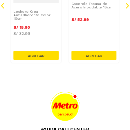
Cacerola Facusa de
Acero Inoxidable 18cm
Lechero Krea
Antiadherente Color
10cm
S/
52
.
99
S/
15
.
90
S/
32.99
AYUDA CALLCENTER