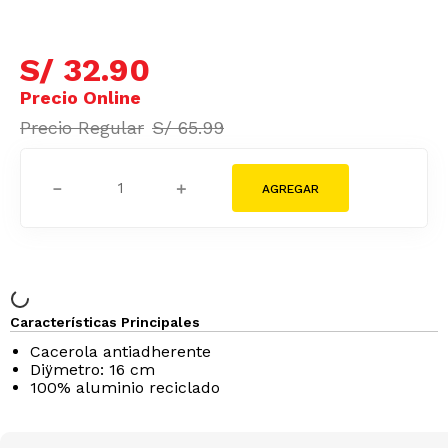
S/
32
.
90
S/
65
.
99
－
＋
Características Principales
Cacerola antiadherente
Diÿmetro: 16 cm
100% aluminio reciclado