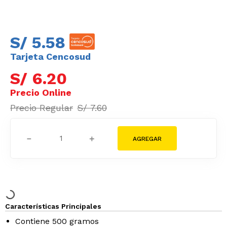
S/
5
.
58
Tarjeta Cencosud
S/
6
.
20
S/
7
.
60
－
＋
Características Principales
Contiene 500 gramos