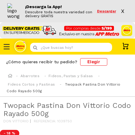
¡Descarga la App!
X
Descargar
Descubre toda nuestra variedad con
delivery GRATIS
¿Que buscas hoy?
Elegir
¿Cómo quieres recibir tu pedido?
Abarrotes
Fideos, Pastas y Salsas
Fideos Cortos y Pastinas
Twopack Pastina Don Vittorio
Codo Rayado 500g
Twopack Pastina Don Vittorio Codo
Rayado 500g
DON VITTORIO
REFERENCIA
:
1039750
-
18 %