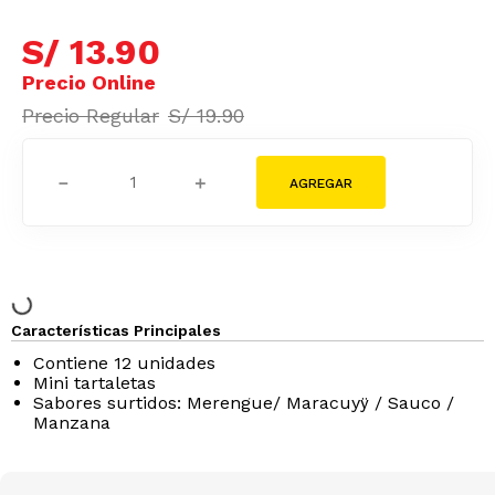
S/
13
.
90
S/
19
.
90
－
＋
Características Principales
Contiene 12 unidades
Mini tartaletas
Sabores surtidos: Merengue/ Maracuyÿ / Sauco /
Manzana