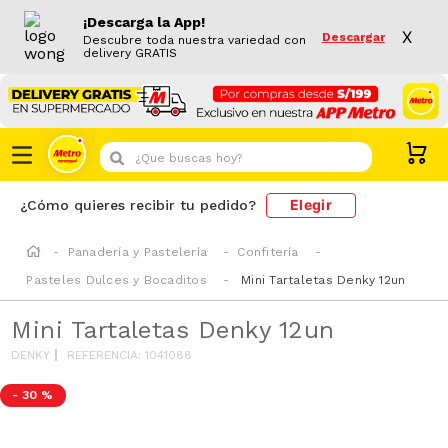
¡Descarga la App!
X
Descargar
Descubre toda nuestra variedad con
delivery GRATIS
¿Que buscas hoy?
Elegir
¿Cómo quieres recibir tu pedido?
Panadería y Pastelería
Confitería
Pasteles Dulces y Bocaditos
Mini Tartaletas Denky 12un
Mini Tartaletas Denky 12un
DENKY
REFERENCIA
:
1041088
-
30 %