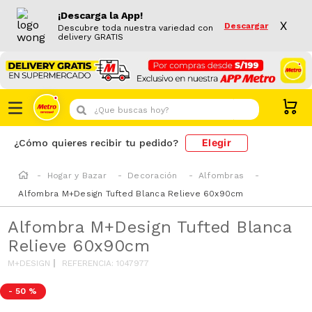
¡Descarga la App!
X
Descargar
Descubre toda nuestra variedad con
delivery GRATIS
¿Que buscas hoy?
Elegir
¿Cómo quieres recibir tu pedido?
Hogar y Bazar
Decoración
Alfombras
Alfombra M+Design Tufted Blanca Relieve 60x90cm
Alfombra M+Design Tufted Blanca
Relieve 60x90cm
M+DESIGN
REFERENCIA
:
1047977
-
50 %