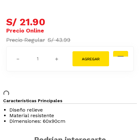
S/
21
.
90
S/
43
.
99
－
＋
Características Principales
Diseño relieve
Material resistente
Dimensiones: 60x90cm
Podrían interesarte