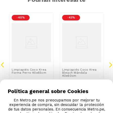
-
40 %
-
43 %
Limpiapiés Coco Krea
Limpiapiés Coco Krea
Forma Perro 40x65cm
Bleach Mándala
40x60cm
S/
25
.
90
S/
19
.
90
S/
42.99
S/
34.99
Política general sobre Cookies
En Metro.pe nos preocupamos por mejorar tu
experiencia de compra, sin descuidar la protección
de tus datos personales. En consecuencia Metro.pe,