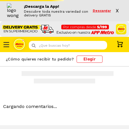
¡Descarga la App!
X
Descargar
Descubre toda nuestra variedad con
delivery GRATIS
¿Que buscas hoy?
Elegir
¿Cómo quieres recibir tu pedido?
Cargando comentarios...