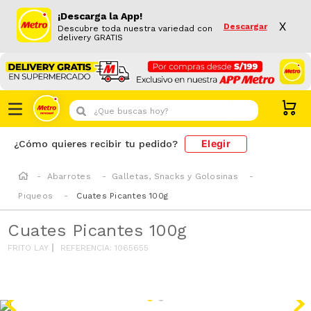
¡Descarga la App!
X
Descargar
Descubre toda nuestra variedad con
delivery GRATIS
¿Que buscas hoy?
Elegir
¿Cómo quieres recibir tu pedido?
Abarrotes
Galletas, Snacks y Golosinas
Piqueos
Cuates Picantes 100g
Cuates Picantes 100g
FRITO LAY
REFERENCIA
:
1065655
SODIO/GRASAS