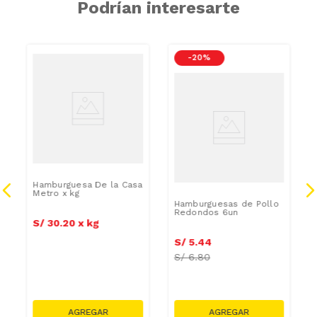
Podrían interesarte
GRASAS-
-
20 %
SAT
Hamburguesa De la Casa
Metro x kg
Hamburguesas de Pollo
Redondos 6un
S/
30
.
20
x
kg
S/
5
.
44
S/
6.80