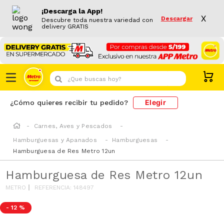
¡Descarga la App!
X
Descargar
Descubre toda nuestra variedad con
delivery GRATIS
¿Que buscas hoy?
Elegir
¿Cómo quieres recibir tu pedido?
Carnes, Aves y Pescados
Hamburguesas y Apanados
Hamburguesas
Hamburguesa de Res Metro 12un
Hamburguesa de Res Metro 12un
METRO
REFERENCIA
:
148497
-
12 %