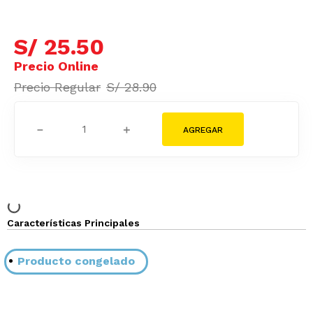
S/
25
.
50
S/
28
.
90
－
＋
Características Principales
Producto congelado