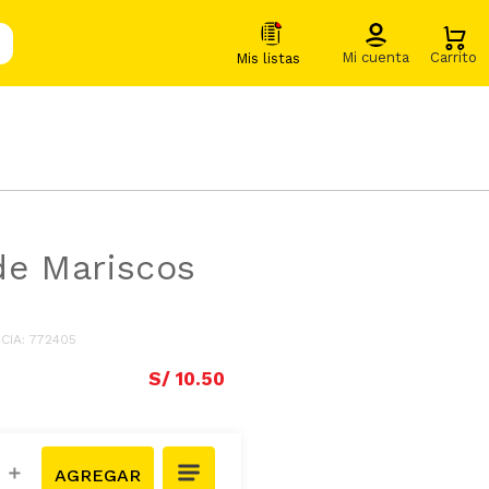
de Mariscos
CIA
:
772405
S/
10
.
50
＋