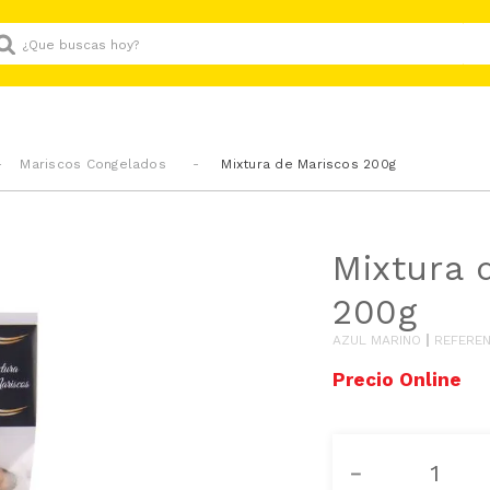
Que buscas hoy?
Mariscos Congelados
Mixtura de Mariscos 200g
Mixtura 
200g
AZUL MARINO
REFEREN
－