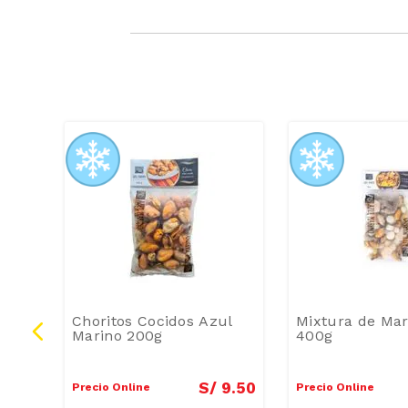
ODIO
 Umi
Choritos Cocidos Azul
Mixtura de Mar
Marino 200g
400g
7
.
50
S/
9
.
50
Precio Online
Precio Online