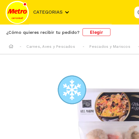
¿
CATEGORIAS
Elegir
¿Cómo quieres recibir tu pedido?
Carnes, Aves y Pescados
Pescados y Mariscos