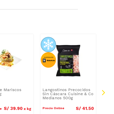
e Mariscos
Langostinos Precocidos
Lang
g
Sin Cáscara Cuisine & Co
Cuis
Medianos 500g
Gra
S/
39
.
90
S/
41
.
50
Precio Online
Preci
x
kg
ne