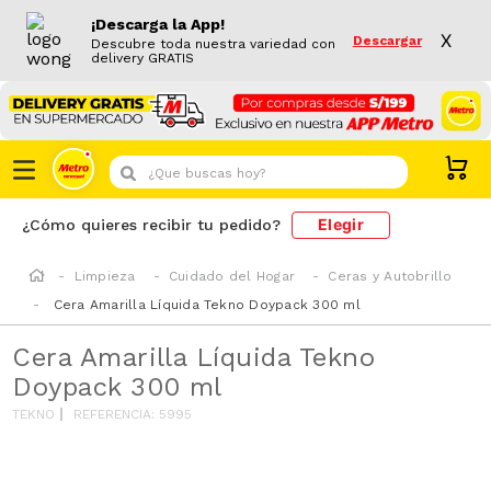
¡Descarga la App!
X
Descargar
Descubre toda nuestra variedad con
delivery GRATIS
¿Que buscas hoy?
Elegir
¿Cómo quieres recibir tu pedido?
Limpieza
Cuidado del Hogar
Ceras y Autobrillo
Cera Amarilla Líquida Tekno Doypack 300 ml
Cera Amarilla Líquida Tekno
Doypack 300 ml
TEKNO
REFERENCIA
:
5995