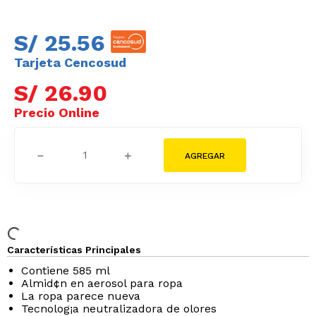
S/
25
.
56
Tarjeta Cencosud
S/
26
.
90
－
＋
Características Principales
Contiene 585 ml
Almid¢n en aerosol para ropa
La ropa parece nueva
Tecnolog¡a neutralizadora de olores