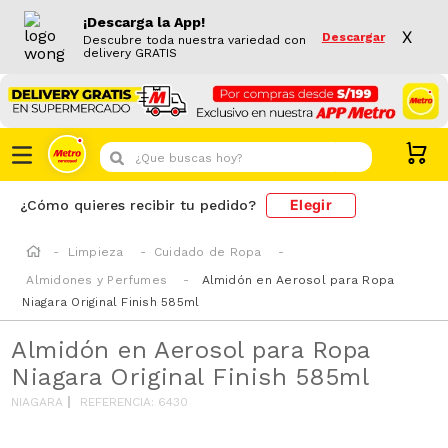
¡Descarga la App!
X
Descargar
Descubre toda nuestra variedad con
delivery GRATIS
¿Que buscas hoy?
Elegir
¿Cómo quieres recibir tu pedido?
Limpieza
Cuidado de Ropa
Almidones y Perfumes
Almidón en Aerosol para Ropa
Niagara Original Finish 585ml
Almidón en Aerosol para Ropa
Niagara Original Finish 585ml
NIAGARA
REFERENCIA
:
6430