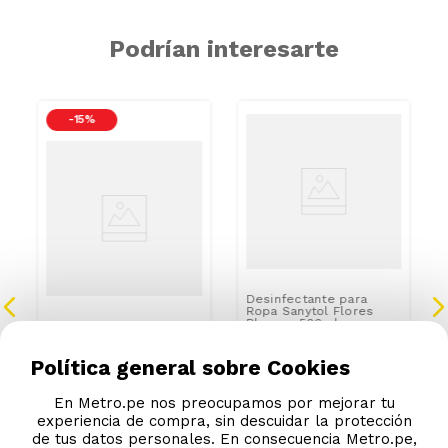
Podrían interesarte
-
15 %
Desinfectante para
Ropa Sanytol Flores
Blancas 500ml
Lejía Home Care
Tradicional Lavanda 5kg
S/
24
.
60
Política general sobre Cookies
S/
25
.
90
S/
7
.
51
S/
7
.
90
En Metro.pe nos preocupamos por mejorar tu
experiencia de compra, sin descuidar la protección
S/
9.30
de tus datos personales. En consecuencia Metro.pe,