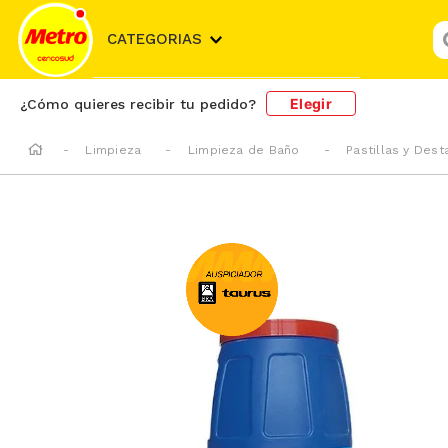
¿
CATEGORIAS
Elegir
¿Cómo quieres recibir tu pedido?
Limpieza
Limpieza de Baño
Pastillas y Des