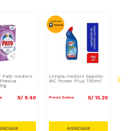
-
1
 Pato Inodoro
Limpia Inodoro Sapolio
Desi
Adhesiva
WC Power Plus 750ml
Ant
30g
S/
9
.
40
S/
15
.
20
ne
Precio Online
Preci
Preci