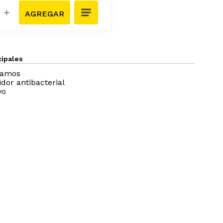
＋
cipales
ramos
dor antibacterial
vo