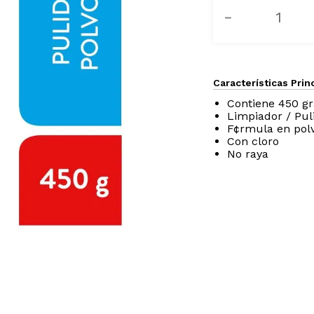
－
Características Prin
Contiene 450 g
Limpiador / Puli
F¢rmula en pol
Con cloro
No raya