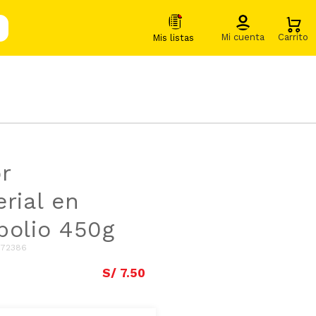
r
erial en
polio 450g
172386
S/
7
.
50