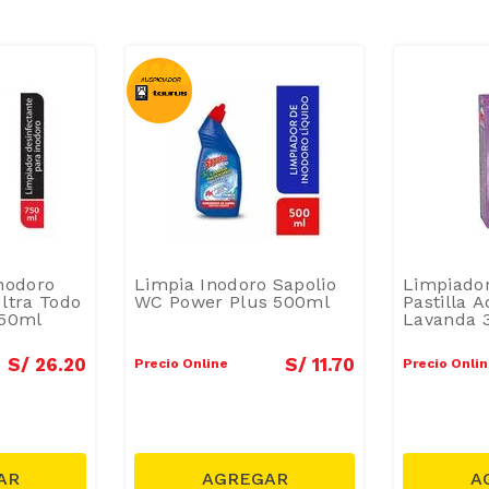
nodoro
Limpia Inodoro Sapolio
Limpiador
ltra Todo
WC Power Plus 500ml
Pastilla 
750ml
Lavanda 
S/
26
.
20
S/
11
.
70
Precio Online
Precio Onli