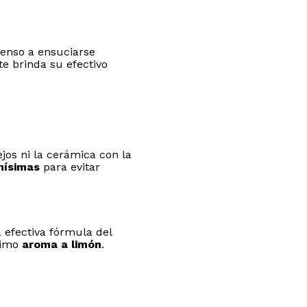
enso a ensuciarse
te brinda su efectivo
os ni la cerámica con la
inísimas
para evitar
 efectiva fórmula del
ísimo
aroma a limón
.