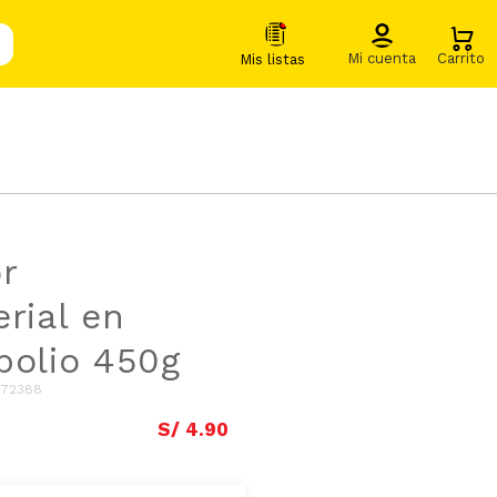
r
erial en
polio 450g
172388
S/
4
.
90