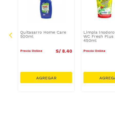
lo
Quitasarro Home Care
Limpia Inodoro
te
500ml
WC Fresh Plus 
450ml
5
.
80
S/
8
.
40
Precio Online
Precio Online