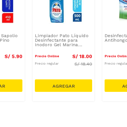
 Sapolio
Limpiador Pato Líquido
Desinfect
Pino
Desinfectante para
Antihong
Inodoro Gel Marina
500ml
S/
5
.
90
S/
18
.
00
Precio Online
Precio Onli
S/
18.40
Precio regular
Precio regul