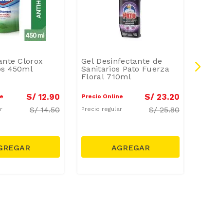
ante Clorox
Gel Desinfectante de
PAT
os 450ml
Sanitarios Pato Fuerza
TAN
Floral 710ml
MAR
S/
12
.
90
S/
23
.
20
ne
Precio Online
Preci
S/
14.50
S/
25.80
ar
Precio regular