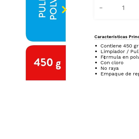
－
Características Prin
Contiene 450 g
Limpiador / Puli
F¢rmula en pol
Con cloro
No raya
Empaque de re