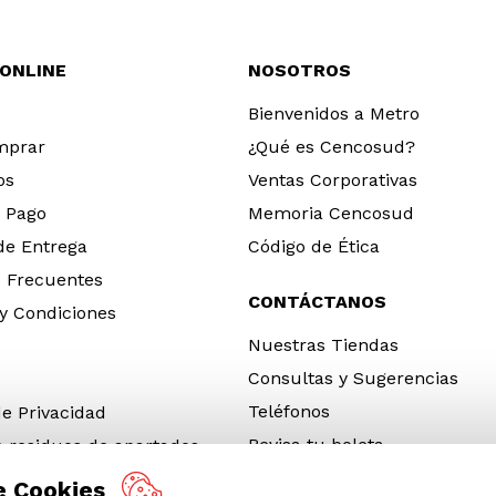
 ONLINE
NOSOTROS
Bienvenidos a Metro
mprar
¿Qué es Cencosud?
os
Ventas Corporativas
 Pago
Memoria Cencosud
 de Entrega
Código de Ética
 Frecuentes
CONTÁCTANOS
y Condiciones
Nuestras Tiendas
Consultas y Sugerencias
Teléfonos
de Privacidad
Revisa tu boleta
e residuos de apartados
 y electrónicos (RAEE)
e Cookies