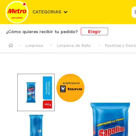
¿
CATEGORIAS
Elegir
¿Cómo quieres recibir tu pedido?
Limpieza
Limpieza de Baño
Pastillas y Des