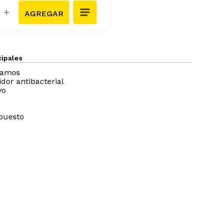
＋
cipales
ramos
dor antibacterial
vo
puesto