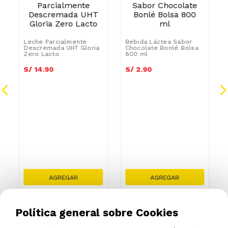
Leche Parcialmente
Bebida Láctea Sabor
Descremada UHT Gloria
Chocolate Bonlé Bolsa
Zero Lacto
800 ml
S/
14
.
16
S/
2
.
76
S/
14
.
90
S/
2
.
90
Política general sobre Cookies