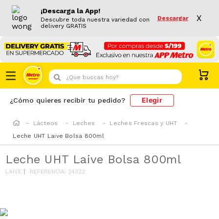
¡Descarga la App!
X
Descargar
Descubre toda nuestra variedad con
delivery GRATIS
¿Que buscas hoy?
Elegir
¿Cómo quieres recibir tu pedido?
Lácteos
Leches
Leches Frescas y UHT
Leche UHT Laive Bolsa 800ml
Leche UHT Laive Bolsa 800ml
LAIVE
REFERENCIA
:
24322