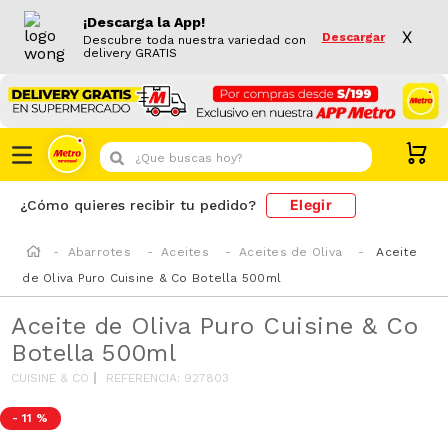
¡Descarga la App!
X
Descargar
Descubre toda nuestra variedad con
delivery GRATIS
¿Que buscas hoy?
Elegir
¿Cómo quieres recibir tu pedido?
Abarrotes
Aceites
Aceites de Oliva
Aceite
de Oliva Puro Cuisine & Co Botella 500ml
Aceite de Oliva Puro Cuisine & Co
Botella 500ml
CUISINE & CO
REFERENCIA
:
927803
-
11 %