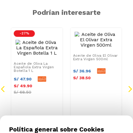
Podrían interesarte
-
27 %
Aceite de Oliva El Olivar
Extra Virgen 500ml
Aceite de Oliva La
Española Extra Virgen
Botella 1 L
S/
36
.
96
S/
38
.
50
S/
47
.
90
S/
49
.
90
S/
68.50
Política general sobre Cookies