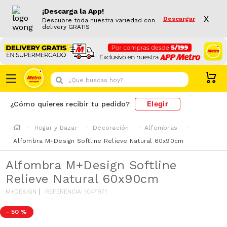
¡Descarga la App!
X
Descargar
Descubre toda nuestra variedad con
delivery GRATIS
¿Que buscas hoy?
Elegir
¿Cómo quieres recibir tu pedido?
Hogar y Bazar
Decoración
Alfombras
Alfombra M+Design Softline Relieve Natural 60x90cm
Alfombra M+Design Softline
Relieve Natural 60x90cm
M+DESIGN
REFERENCIA
:
1047971
-
50 %