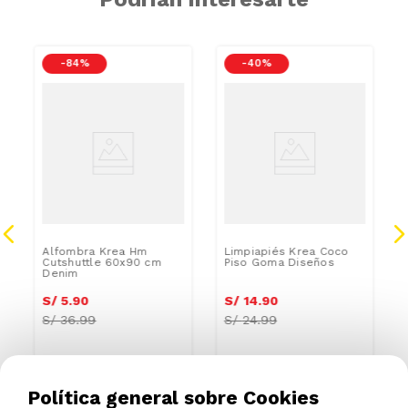
-
84 %
-
40 %
Alfombra Krea Hm
Limpiapiés Krea Coco
Cutshuttle 60x90 cm
Piso Goma Diseños
Denim
S/
5
.
90
S/
14
.
90
S/
36.99
S/
24.99
Política general sobre Cookies