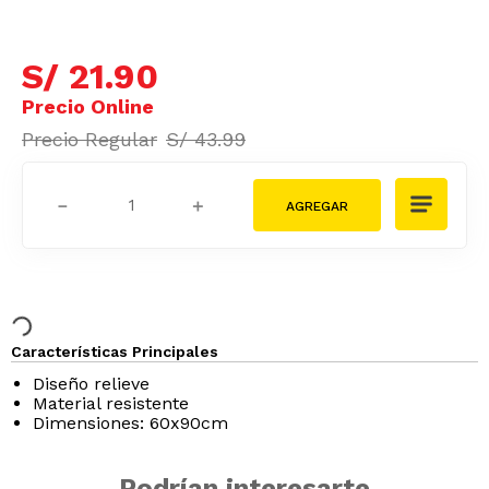
S/
21
.
90
S/
43
.
99
－
＋
Características Principales
Diseño relieve
Material resistente
Dimensiones: 60x90cm
Podrían interesarte