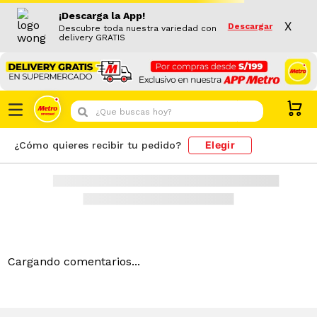
bandeja-sanitaria-pets-fun-con-borde-rosa-1023898
¡Descarga la App!
X
Descargar
Descubre toda nuestra variedad con
delivery GRATIS
Resultado de búsqueda
PRODUCTOS
¿Que buscas hoy?
Elegir
¿Cómo quieres recibir tu pedido?