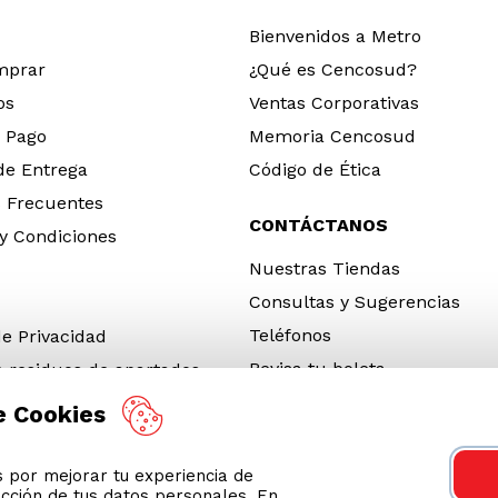
Bienvenidos a Metro
mprar
¿Qué es Cencosud?
os
Ventas Corporativas
 Pago
Memoria Cencosud
 de Entrega
Código de Ética
 Frecuentes
CONTÁCTANOS
y Condiciones
Nuestras Tiendas
Consultas y Sugerencias
Teléfonos
de Privacidad
Revisa tu boleta
e residuos de apartados
 y electrónicos (RAEE)
e Cookies
e Neumáticos Fuera de Uso
por mejorar tu experiencia de
 App
ección de tus datos personales. En