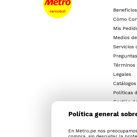
Beneficios
Cómo Co
Mis Pedid
Medios de
Servicios
Preguntas
Términos 
Legales
Catálogos
Políticas 
Gestión d
eléctricos
Política general sobr
Gestión d
(NFU)
En Metro.pe nos preocupamos 
Descargar
compra, sin descuidar la prot