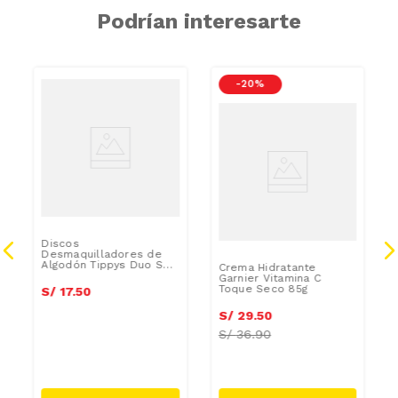
Podrían interesarte
-
20 %
a
Discos
Desmaquilladores de
Algodón Tippys Duo Soft
Crema Hidratante
Bolsa 100 Unid
Garnier Vitamina C
Toque Seco 85g
S/
17
.
50
S/
29
.
50
S/
36.90