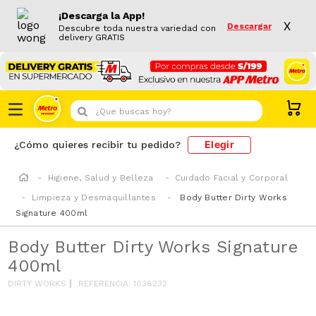
¡Descarga la App!
X
Descargar
Descubre toda nuestra variedad con
delivery GRATIS
¿Que buscas hoy?
Elegir
¿Cómo quieres recibir tu pedido?
Higiene, Salud y Belleza
Cuidado Facial y Corporal
Limpieza y Desmaquillantes
Body Butter Dirty Works
Signature 400ml
Body Butter Dirty Works Signature
400ml
DIRTY WORKS
REFERENCIA
:
1038232