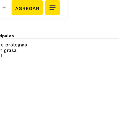
＋
cipales
de prote¡nas
n grasa
l