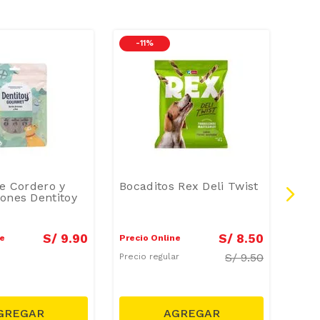
-
11 %
-
1
2 X 1
de Cordero y
Bocaditos Rex Deli Twist
Feli
ones Dentitoy
Boca
Orig
gr
S/
9
.
90
S/
8
.
50
ne
Precio Online
Preci
S/
9.50
Precio regular
Preci