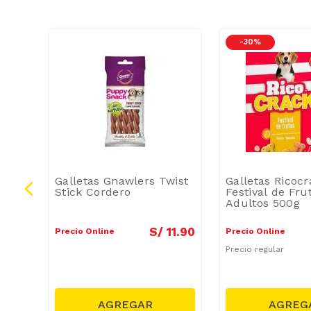
-
30 %
are
Galletas Gnawlers Twist
Galletas Ricoc
Stick Cordero
Festival de Fru
Adultos 500g
2
.
50
S/
11
.
90
Precio Online
Precio Online
Precio regular