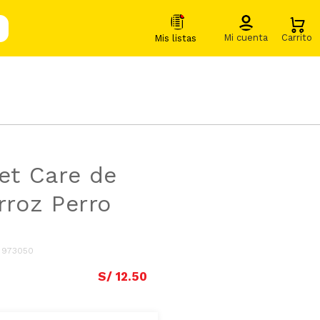
Pet Care de
rroz Perro
:
973050
S/
12
.
50