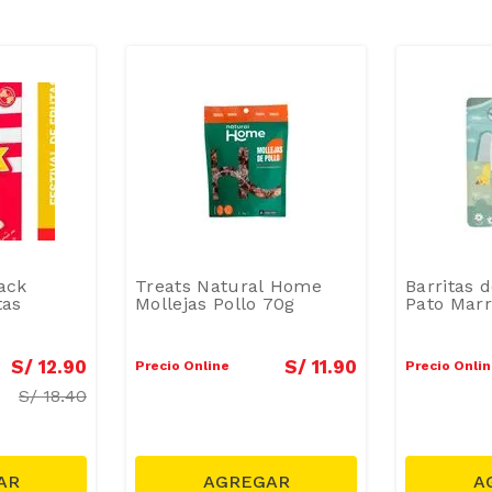
rack
Treats Natural Home
Barritas 
tas
Mollejas Pollo 70g
Pato Marr
S/
12
.
90
S/
11
.
90
Precio Online
Precio Onli
S/
18.40