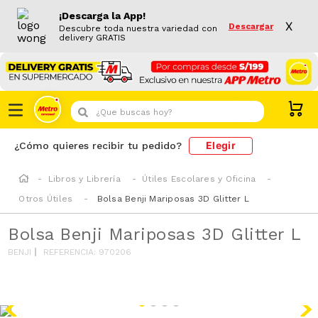
¡Descarga la App!
X
Descargar
Descubre toda nuestra variedad con
delivery GRATIS
¿Que buscas hoy?
Elegir
¿Cómo quieres recibir tu pedido?
Libros y Librería
Útiles Escolares y Oficina
Otros Útiles
Bolsa Benji Mariposas 3D Glitter L
Bolsa Benji Mariposas 3D Glitter L
BENJI
REFERENCIA
:
970206