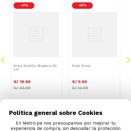
-
41 %
-
58 %
Krea Rodillo Madera 50
Pote Krea
cm
S/
19
.
90
S/
5
.
90
S/
33.99
S/
13.99
Política general sobre Cookies
En Metro.pe nos preocupamos por mejorar tu
experiencia de compra, sin descuidar la protección