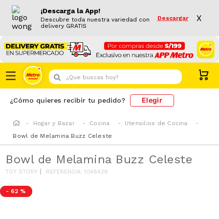
¡Descarga la App!
X
Descargar
Descubre toda nuestra variedad con
delivery GRATIS
¿Que buscas hoy?
Elegir
¿Cómo quieres recibir tu pedido?
Hogar y Bazar
Cocina
Utensilios de Cocina
Bowl de Melamina Buzz Celeste
Bowl de Melamina Buzz Celeste
TOY STORY
REFERENCIA
:
1048426
-
62 %