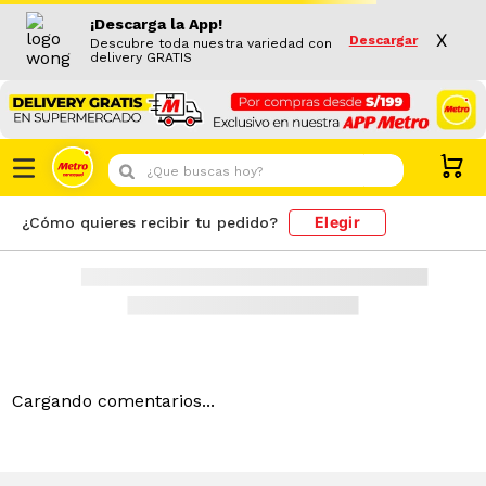
Resultado de búsqueda
¡Descarga la App!
PRODUCTOS
X
Descargar
Descubre toda nuestra variedad con
delivery GRATIS
¿Que buscas hoy?
Elegir
¿Cómo quieres recibir tu pedido?