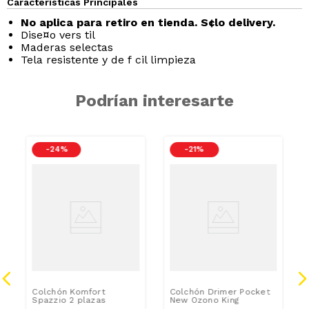
Características Principales
No aplica para retiro en tienda. S¢lo delivery.
Dise¤o vers til
Maderas selectas
Tela resistente y de f cil limpieza
Podrían interesarte
-
24 %
-
21 %
Colchón Komfort
Colchón Drimer Pocket
Spazzio 2 plazas
New Ozono King