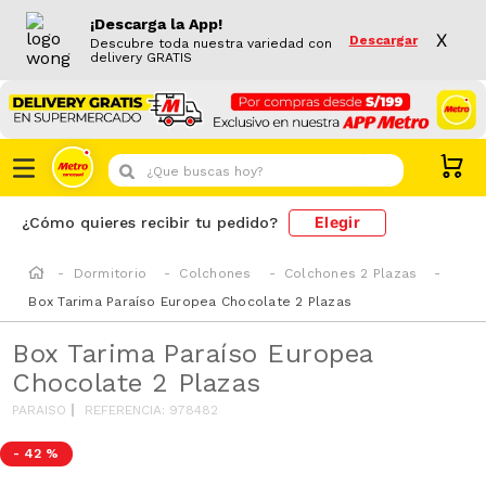
¡Descarga la App!
X
Descargar
Descubre toda nuestra variedad con
delivery GRATIS
¿Que buscas hoy?
Elegir
¿Cómo quieres recibir tu pedido?
Dormitorio
Colchones
Colchones 2 Plazas
Box Tarima Paraíso Europea Chocolate 2 Plazas
Box Tarima Paraíso Europea
Chocolate 2 Plazas
PARAISO
REFERENCIA
:
978482
-
42 %