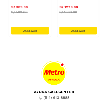
S/
389
.
00
S/
1279
.
00
S/
509.00
S/
1609.00
AYUDA CALLCENTER
(511) 613-8888