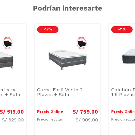
Podrían interesarte
-
17 %
-
11 %
ericana
Cama Forli Vento 2
Colchón D
as + Sofa
Plazas + Sofá
1.5 Plazas
S/
519
.
00
S/
759
.
00
Precio Online
Precio Onli
S/
629.00
S/
909.00
Precio regular
Precio regul