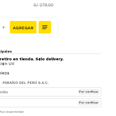
S/
279
.
00
＋
cipales
retiro en tienda. S¢lo delivery.
ci¢n UV
pieza
PARAÍSO DEL PERÚ S.A.C.
cilio
Por verificar
Por verificar
ficar disponibilidad