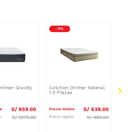
-
6 %
-
rimer Gravity
Colchón Drimer Sideral
Col
1.5 Plazas
Nov
S/
959
.
00
S/
439
.
00
ne
Precio Online
Preci
S/
1079.00
S/
469.00
ar
Precio regular
Preci