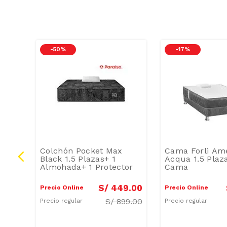
-
50 %
-
17 %
cket
Colchón Pocket Max
Cama Forli Am
Black 1.5 Plazas+ 1
Acqua 1.5 Plaz
Almohada+ 1 Protector
Cama
9
.
00
S/
449
.
00
Precio Online
Precio Online
99.00
S/
899.00
Precio regular
Precio regular