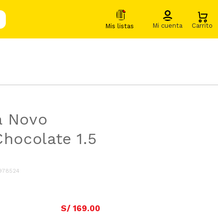
a Novo
Chocolate 1.5
978524
S/
169
.
00