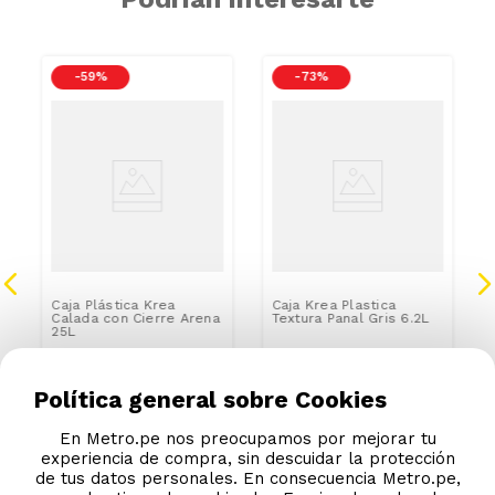
-
59 %
-
73 %
Caja Plástica Krea
Caja Krea Plastica
Calada con Cierre Arena
Textura Panal Gris 6.2L
25L
S/
19
.
90
S/
5
.
90
S/
48.99
S/
21.99
Política general sobre Cookies
En Metro.pe nos preocupamos por mejorar tu
experiencia de compra, sin descuidar la protección
de tus datos personales. En consecuencia Metro.pe,