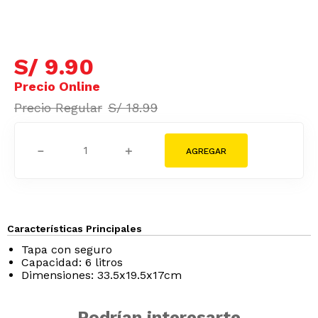
S/
9
.
90
S/
18
.
99
－
＋
Características Principales
Tapa con seguro
Capacidad: 6 litros
Dimensiones: 33.5x19.5x17cm
Podrían interesarte