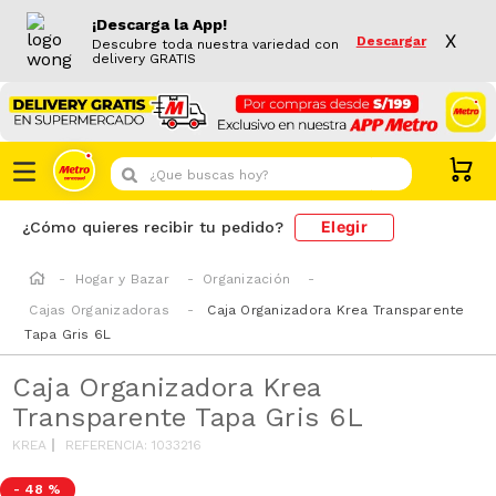
¡Descarga la App!
X
Descargar
Descubre toda nuestra variedad con
delivery GRATIS
¿Que buscas hoy?
Elegir
¿Cómo quieres recibir tu pedido?
Hogar y Bazar
Organización
Cajas Organizadoras
Caja Organizadora Krea Transparente
Tapa Gris 6L
Caja Organizadora Krea
Transparente Tapa Gris 6L
KREA
REFERENCIA
:
1033216
-
48 %