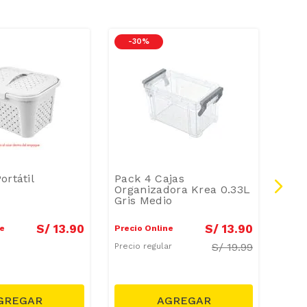
-
30 %
-
6
ortátil
Pack 4 Cajas
Caja
Organizadora Krea 0.33L
Tex
Gris Medio
S/
13
.
90
S/
13
.
90
ne
Precio Online
Preci
S/
19.99
Precio regular
Preci