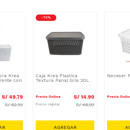
-
70 %
ora Krea
Caja Krea Plastica
Neceser P
rente con
Textura Panal Gris 20L
S/
49
.
79
S/
14
.
90
Precio Online
Precio Onli
S/
82.99
S/
48.99
Precio regular