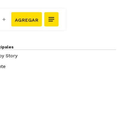
＋
cipales
oy Story
nte