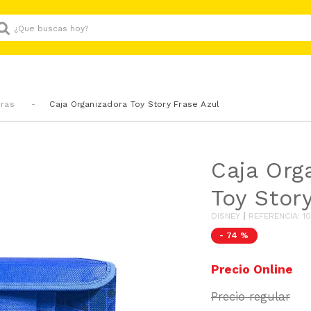
Que buscas hoy?
oras
Caja Organizadora Toy Story Frase Azul
Caja Org
Toy Stor
DISNEY
REFERENCIA
:
1
-
74 %