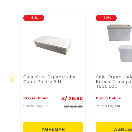
-
51 %
-
40 %
6.5 L
Caja Krea Organizador
Caja Organizad
Color Piedra 34L
Rueda Transpa
Tapa 50L
0
.
90
S/
29
.
90
Precio Online
Precio Online
S/
60.99
Precio regular
Precio regular