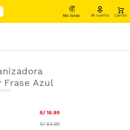
anizadora
y Frase Azul
049665
S/
16
.
90
S/
64
.
90