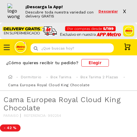
¡Descarga la App!
X
Descargar
Descubre toda nuestra variedad con
delivery GRATIS
¿Que buscas hoy?
Elegir
¿Cómo quieres recibir tu pedido?
Dormitorio
Box Tarima
Box Tarima 2 Plazas
Cama Europea Royal Cloud King Chocolate
Cama Europea Royal Cloud King
Chocolate
PARAISO
REFERENCIA
:
992254
-
42 %