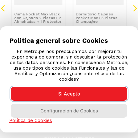
Cama Pocket Max Black
Dormitorio Cajones
con Cajones 2 Plazas+ 2
Pocket Max 1.5 Plazas
Almohadas + 1 Protector
Champagne
S/
1229
.
00
S/
1119
.
00
S/
2199.00
S/
1999.00
Política general sobre Cookies
En Metro.pe nos preocupamos por mejorar tu
experiencia de compra, sin descuidar la protección
de tus datos personales. En consecuencia Metro.pe,
usa dos tipos de cookies las Funcionales y las de
Analítica y Optimización ¿consiente el uso de las
cookies?
Sí Acepto
Configuración de Cookies
Política de Cookies