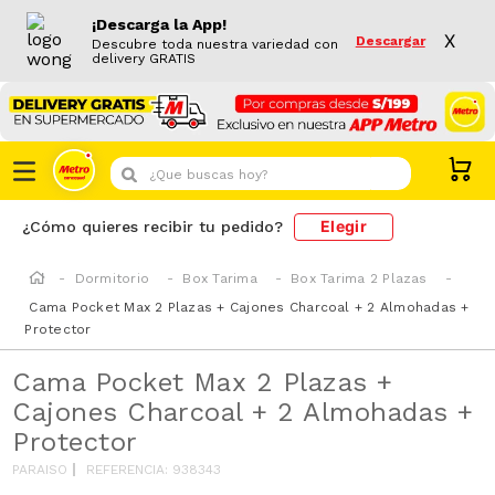
¡Descarga la App!
X
Descargar
Descubre toda nuestra variedad con
delivery GRATIS
¿Que buscas hoy?
Elegir
¿Cómo quieres recibir tu pedido?
Dormitorio
Box Tarima
Box Tarima 2 Plazas
Cama Pocket Max 2 Plazas + Cajones Charcoal + 2 Almohadas +
Protector
Cama Pocket Max 2 Plazas +
Cajones Charcoal + 2 Almohadas +
Protector
PARAISO
REFERENCIA
:
938343