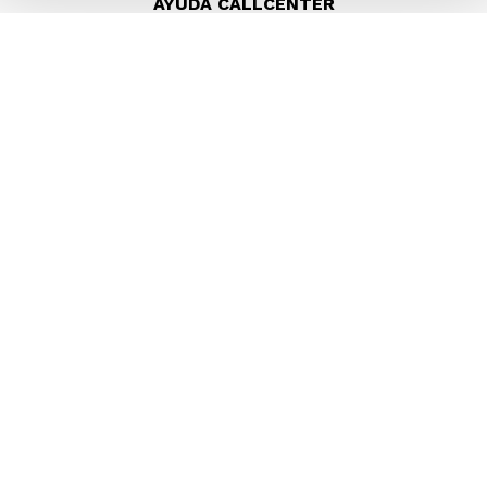
AYUDA CALLCENTER
(511) 613-8888
TIENDAS ONLINE
NOSOTROS
CONTÁCTANOS
COMPRAS 100% SEGURAS