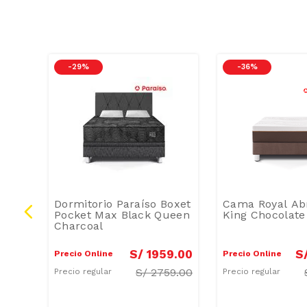
-
29 %
-
36 %
Dormitorio Paraíso Boxet
Cama Royal Ab
t 2
Pocket Max Black Queen
King Chocolate
 2
Charcoal
tor
9
.
00
S/
1959
.
00
S
Precio Online
Precio Online
12.86
S/
2759.00
Precio regular
Precio regular