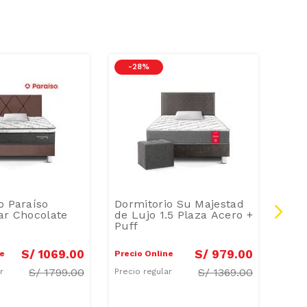
-
28 %
-
3
o Paraíso
Dormitorio Su Majestad
Cama
ar Chocolate
de Lujo 1.5 Plaza Acero +
Plaz
Puff
S/
1069
.
00
S/
979
.
00
ne
Precio Online
Preci
S/
1799.00
S/
1369.00
ar
Precio regular
Preci