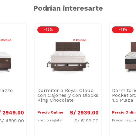
Podrían interesarte
-
43 %
-
41 %
razzo
Dormitorio Royal Cloud
Dormitori
con Cajones y con Blocks
Pocket St
King Chocolate
1.5 Plaza
/
2949
.
00
S/
2939
.
00
Precio Online
Precio Onli
S/
4599.00
S/
5199.00
Precio regular
Precio regul