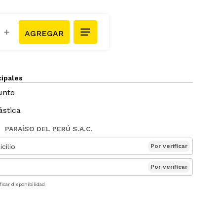
＋
cipales
unto
ástica
PARAÍSO DEL PERÚ S.A.C.
cilio
Por verificar
Por verificar
ficar disponibilidad