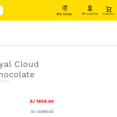
yal Cloud
hocolate
831843
S/
1959
.
00
S/
3399
.
00