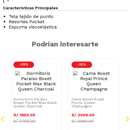
Características Principales
Tela tejido de punto
Resortes Pocket
Espuma viscoelástica
Podrían interesarte
-
29 %
-
32 %
i
Dormitorio Paraíso
Cama Boxet Royal
Boxet Pocket Max Black
Prince Queen