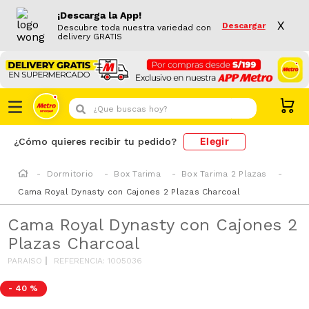
¡Descarga la App!
X
Descargar
Descubre toda nuestra variedad con
delivery GRATIS
¿Que buscas hoy?
Elegir
¿Cómo quieres recibir tu pedido?
Dormitorio
Box Tarima
Box Tarima 2 Plazas
Cama Royal Dynasty con Cajones 2 Plazas Charcoal
Cama Royal Dynasty con Cajones 2
Plazas Charcoal
PARAISO
REFERENCIA
:
1005036
-
40 %