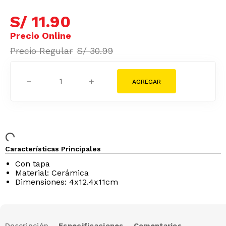
S/
11
.
90
S/
30
.
99
－
＋
Características Principales
Con tapa
Material: Cerámica
Dimensiones: 4x12.4x11cm
Descripción
Especificaciones
Comentarios