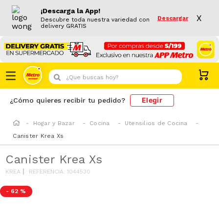
¡Descarga la App!
X
Descargar
Descubre toda nuestra variedad con
delivery GRATIS
¿Que buscas hoy?
Elegir
¿Cómo quieres recibir tu pedido?
Hogar y Bazar
Cocina
Utensilios de Cocina
Canister Krea Xs
Canister Krea Xs
KREA
REFERENCIA
:
1044530
-
62 %