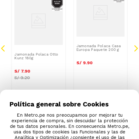
Jamonada Polaca Casa
Europa Paquete 200 g
Jamonada Polaca Otto
Kunz 180g
S/
9
.
90
S/
7
.
90
S/
9.20
Política general sobre Cookies
En Metro.pe nos preocupamos por mejorar tu
experiencia de compra, sin descuidar la protección
de tus datos personales. En consecuencia Metro.pe,
usa dos tipos de cookies las Funcionales y las de
Analítica y Optimización ¿consiente el uso de las