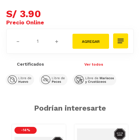
S/
3
.
90
－
＋
Certificados
Ver todos
Podrían interesarte
IO
-
14 %
SODIO
SODIO