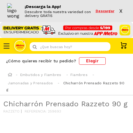
¡Descarga la App!
X
Descargar
Descubre toda nuestra variedad con
delivery GRATIS
¿Que buscas hoy?
Elegir
¿Cómo quieres recibir tu pedido?
Embutidos y Fiambres
Fiambres
Jamonadas y Prensados
Chicharrón Prensado Razzeto 90
g
Chicharrón Prensado Razzeto 90 g
RAZZETO
REFERENCIA
:
259693