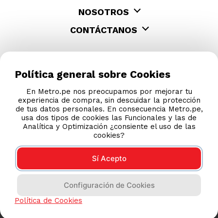
NOSOTROS
CONTÁCTANOS
Política general sobre Cookies
En Metro.pe nos preocupamos por mejorar tu
experiencia de compra, sin descuidar la protección
de tus datos personales. En consecuencia Metro.pe,
usa dos tipos de cookies las Funcionales y las de
Analítica y Optimización ¿consiente el uso de las
cookies?
Sí Acepto
COMPRAS 100% SEGURAS
Configuración de Cookies
Esta tienda usa Niubiz para realizar transacciones
electrónicas.
Política de Cookies