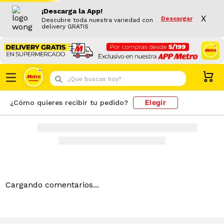
¡Descarga la App!
X
Descargar
Descubre toda nuestra variedad con
delivery GRATIS
¿Que buscas hoy?
Elegir
¿Cómo quieres recibir tu pedido?
Cargando comentarios...