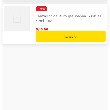
-
70 %
Lanzador de Burbujas Wanna Bubbles
50ml Pez
S/
5
.
90
S/
19.90