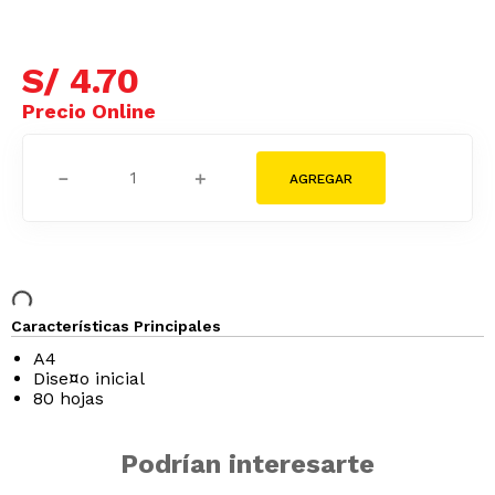
S/
4
.
70
－
＋
Características Principales
A4
Dise¤o inicial
80 hojas
Podrían interesarte