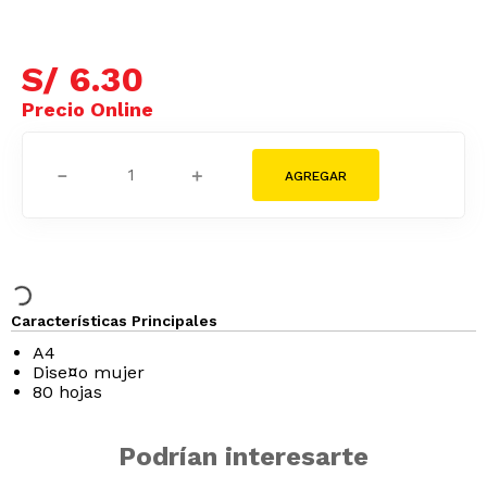
S/
6
.
30
－
＋
Características Principales
A4
Dise¤o mujer
80 hojas
Podrían interesarte