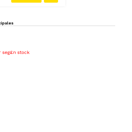
cipales
r seg£n stock