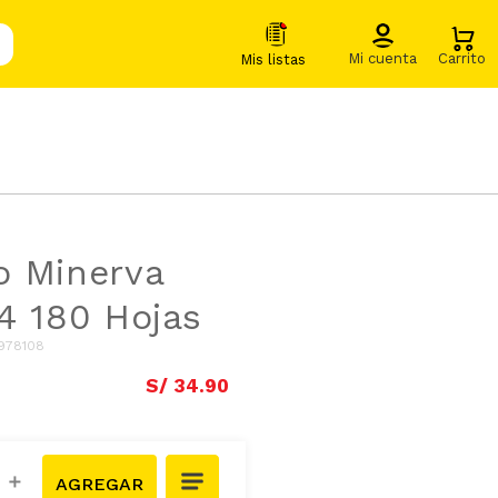
o Minerva
4 180 Hojas
978108
S/
34
.
90
＋