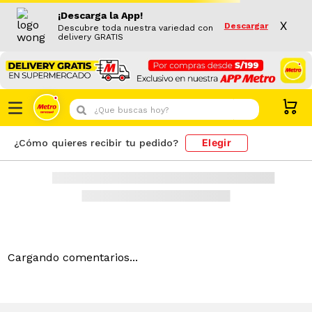
¡Descarga la App!
X
Descargar
Descubre toda nuestra variedad con
delivery GRATIS
¿Que buscas hoy?
Elegir
¿Cómo quieres recibir tu pedido?
404!