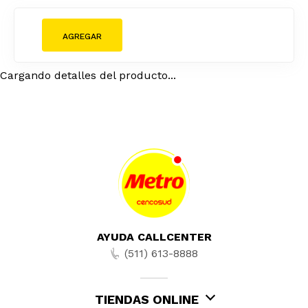
Si tienes alguna duda ingresa
Conoce tu tienda más
aquí
cercana
Envíos
Pagos
Conoce nuestros métodos
Conoce nuestros medios de
de envío
pago
¡SUSCRÍBETE AL NEWSLETTER Y RECIBE
OFERTAS!
He leído y aceptado la
Política de Privacidad y Seguridad y
la Políticas de Cookies
SUSCRIBIR