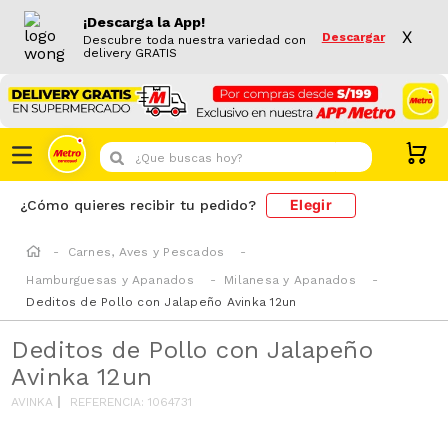
¡Descarga la App!
X
Descargar
Descubre toda nuestra variedad con
delivery GRATIS
¿Que buscas hoy?
Elegir
¿Cómo quieres recibir tu pedido?
Carnes, Aves y Pescados
Hamburguesas y Apanados
Milanesa y Apanados
Deditos de Pollo con Jalapeño Avinka 12un
Deditos de Pollo con Jalapeño
Avinka 12un
AVINKA
REFERENCIA
:
1064731