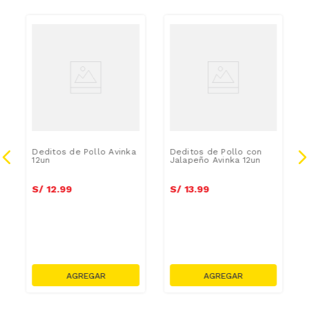
IO
Deditos de Pollo Avinka
Deditos de Pollo con
12un
Jalapeño Avinka 12un
S/
12
.
99
S/
13
.
99