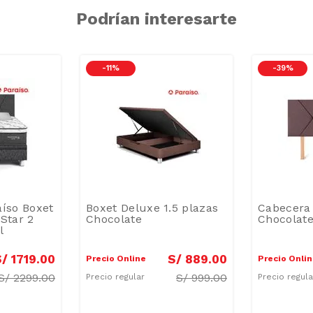
Podrían interesarte
-
11 %
-
39 %
aíso Boxet
Boxet Deluxe 1.5 plazas
Cabecera 
Star 2
Chocolate
Chocolate
l
S/
1719
.
00
S/
889
.
00
Precio Online
Precio Onli
S/
2299.00
S/
999.00
Precio regular
Precio regul