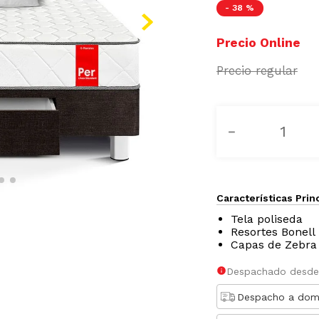
-
38 %
－
Características Prin
Tela poliseda
Resortes Bonell
Capas de Zebra
Despachado desde
Despacho a domi