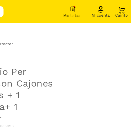
otector
io Per
con Cajones
s + 1
a+ 1
r
1038096