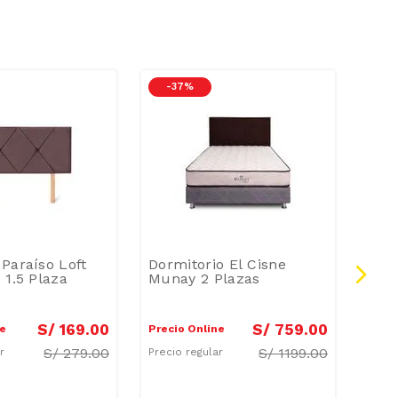
-
37 %
-
4
Paraíso Loft
Dormitorio El Cisne
J D
 1.5 Plaza
Munay 2 Plazas
S/
169
.
00
S/
759
.
00
ne
Precio Online
Preci
S/
279.00
S/
1199.00
ar
Precio regular
Preci