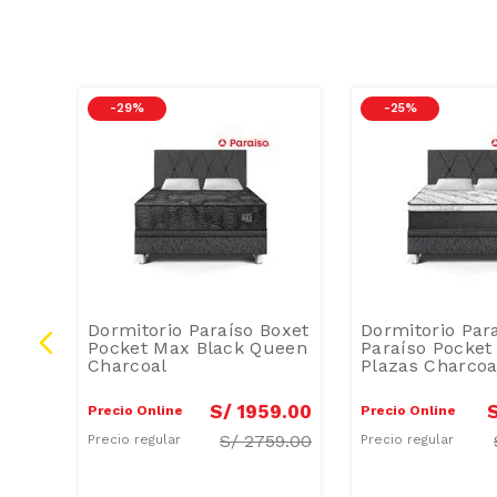
-
29 %
-
25 %
Dormitorio Paraíso Boxet
Dormitorio Par
Top
Pocket Max Black Queen
Paraíso Pocket 
Charcoal
Plazas Charcoa
9
.
00
S/
1959
.
00
Precio Online
Precio Online
59.00
S/
2759.00
Precio regular
Precio regular