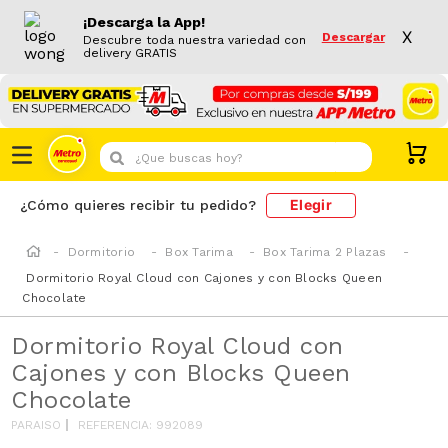
¡Descarga la App!
X
Descargar
Descubre toda nuestra variedad con
delivery GRATIS
¿Que buscas hoy?
Elegir
¿Cómo quieres recibir tu pedido?
Dormitorio
Box Tarima
Box Tarima 2 Plazas
Dormitorio Royal Cloud con Cajones y con Blocks Queen
Chocolate
Dormitorio Royal Cloud con
Cajones y con Blocks Queen
Chocolate
PARAISO
REFERENCIA
:
992089