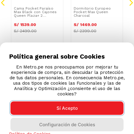
Cama Pocket Paraíso
Dormitorio Europeo
Max Black con Cajones
Pocket Max Queen
Queen Plaza+ 2
Charcoal
Almohadas+ 1 Protector
S/
1539
.
00
S/
1469
.
00
S/
2499.00
S/
2399.00
Política general sobre Cookies
En Metro.pe nos preocupamos por mejorar tu
experiencia de compra, sin descuidar la protección
de tus datos personales. En consecuencia Metro.pe,
usa dos tipos de cookies las Funcionales y las de
Analítica y Optimización ¿consiente el uso de las
cookies?
Sí Acepto
Configuración de Cookies
AYUDA CALLCENTER