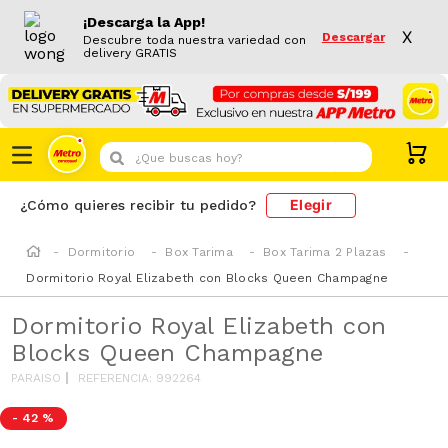
¡Descarga la App!
X
Descargar
Descubre toda nuestra variedad con
delivery GRATIS
¿Que buscas hoy?
Elegir
¿Cómo quieres recibir tu pedido?
Dormitorio
Box Tarima
Box Tarima 2 Plazas
Dormitorio Royal Elizabeth con Blocks Queen Champagne
Dormitorio Royal Elizabeth con
Blocks Queen Champagne
PARAISO
REFERENCIA
:
992264
-
42 %