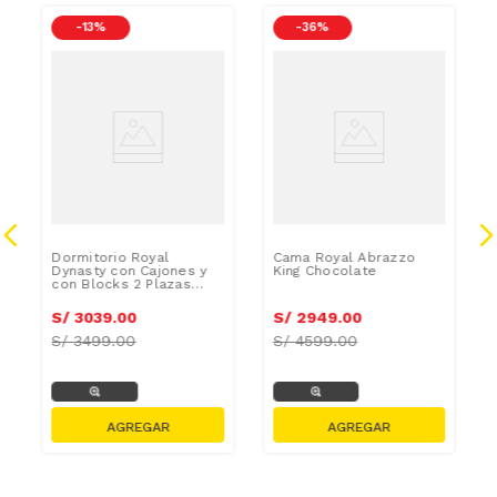
-
13 %
-
36 %
Dormitorio Royal
Cama Royal Abrazzo
Dynasty con Cajones y
King Chocolate
con Blocks 2 Plazas
Champagne
S/
3039
.
00
S/
2949
.
00
S/
3499.00
S/
4599.00