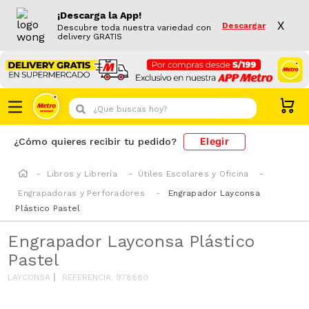
¡Descarga la App!
X
Descargar
Descubre toda nuestra variedad con
delivery GRATIS
¿Que buscas hoy?
Elegir
¿Cómo quieres recibir tu pedido?
Libros y Librería
Útiles Escolares y Oficina
Engrapadoras y Perforadores
Engrapador Layconsa
Plástico Pastel
Engrapador Layconsa Plástico
Pastel
LAYCONSA
REFERENCIA
:
978880